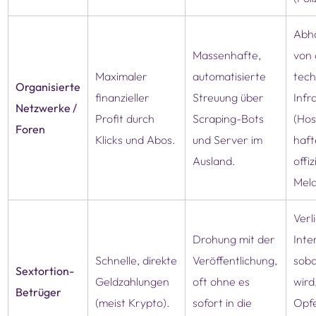
Abhä
Massenhafte,
von 
Maximaler
automatisierte
tech
Organisierte
finanzieller
Streuung über
Infr
Netzwerke /
Profit durch
Scraping-Bots
(Hos
Foren
Klicks und Abos.
und Server im
haft
Ausland.
offiz
Mel
Verl
Drohung mit der
Inte
Schnelle, direkte
Veröffentlichung,
soba
Sextortion-
Geldzahlungen
oft ohne es
wird
Betrüger
(meist Krypto).
sofort in die
Opfe