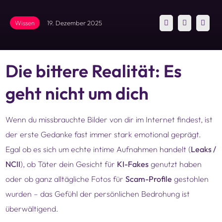
Wissen
19. Dezember 2025
Die bittere Realität: Es
geht nicht um dich
Wenn du missbrauchte Bilder von dir im Internet findest, ist
der erste Gedanke fast immer stark emotional geprägt.
Egal ob es sich um echte intime Aufnahmen handelt (
Leaks /
NCII
), ob Täter dein Gesicht für
KI-Fakes
genutzt haben
oder ob ganz alltägliche Fotos für
Scam-Profile
gestohlen
wurden – das Gefühl der persönlichen Bedrohung ist
überwältigend.