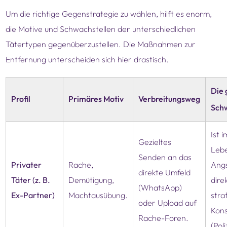
Um die richtige Gegenstrategie zu wählen, hilft es enorm,
die Motive und Schwachstellen der unterschiedlichen
Tätertypen gegenüberzustellen. Die Maßnahmen zur
Entfernung unterscheiden sich hier drastisch.
Die 
Profil
Primäres Motiv
Verbreitungsweg
Schw
Ist 
Gezieltes
Lebe
Senden an das
Privater
Rache,
Angs
direkte Umfeld
Täter (z. B.
Demütigung,
dire
(WhatsApp)
Ex-Partner)
Machtausübung.
stra
oder Upload auf
Kon
Rache-Foren.
(Poli