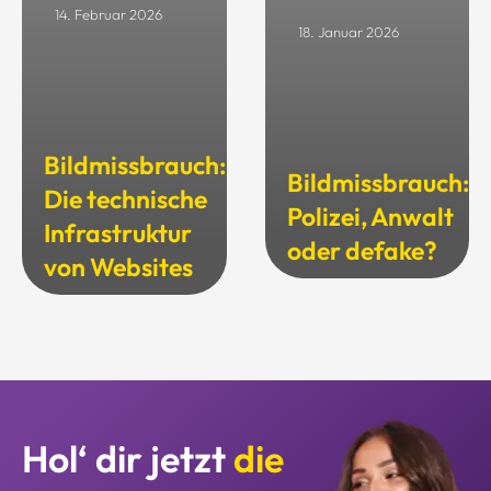
14. Februar 2026
18. Januar 2026
Bildmissbrauch:
Bildmissbrauch:
Die technische
Polizei, Anwalt
Infrastruktur
oder defake?
von Websites
Hol‘ dir jetzt
die