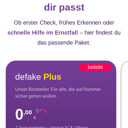
dir passt
Ob erster Check, frühes Erkennen oder
schnelle Hilfe im Ernstfall
– hier findest du
das passende Paket.
beliebt
defake
Plus
Unser Bestseller. Für alle, die auf Nummer
sicher gehen wollen.
0
9
,95
,00
€
€
7 Tage kostenlos – danach 9
€ / Monat
,95