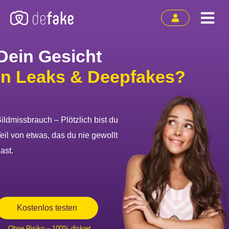
Zum
Togg
Inhalt
springen
Navi
Dein Gesicht
in Leaks & Deepfakes?
ildmissbrauch – Plötzlich bist du
eil von etwas, das du nie gewollt
ast.
Kostenlos testen
Ohne Risiko – 100% diskret