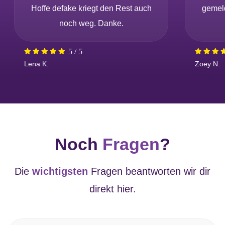
Hoffe defake kriegt den Rest auch
gemeld
noch weg. Danke.
5
/
5
Lena K.
Zoey N.
Noch
Fragen
?
Die
wichtigsten
Fragen beantworten wir dir
direkt hier.