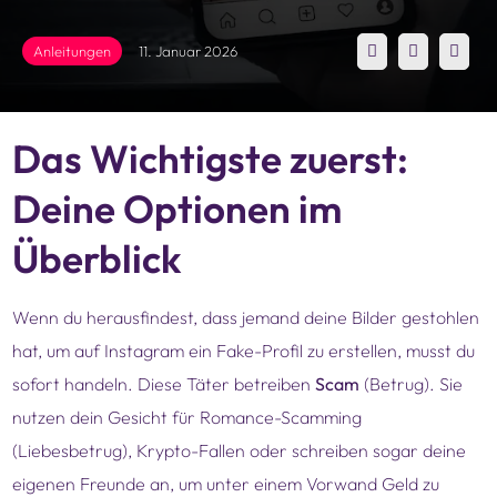
Anleitungen
11. Januar 2026
Das Wichtigste zuerst:
Deine Optionen im
Überblick
Wenn du herausfindest, dass jemand deine Bilder gestohlen
hat, um auf Instagram ein Fake-Profil zu erstellen, musst du
sofort handeln. Diese Täter betreiben
Scam
(Betrug). Sie
nutzen dein Gesicht für Romance-Scamming
(Liebesbetrug), Krypto-Fallen oder schreiben sogar deine
eigenen Freunde an, um unter einem Vorwand Geld zu